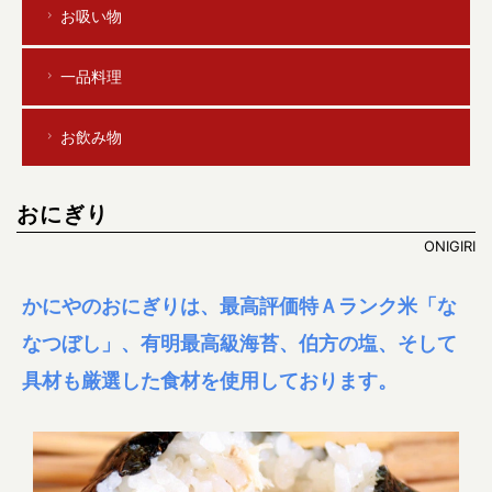
お吸い物
一品料理
お飲み物
おにぎり
ONIGIRI
かにやのおにぎりは、最高評価特Ａランク米「な
なつぼし」、有明最高級海苔、伯方の塩、そして
具材も厳選した食材を使用しております。