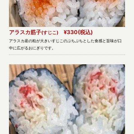
アラスカ筋子
¥330
(税込)
(すじこ)
アラスカ産の粒が大きいすじこのぷちぷちとした食感と旨味が口
中に広がるおにぎりです。